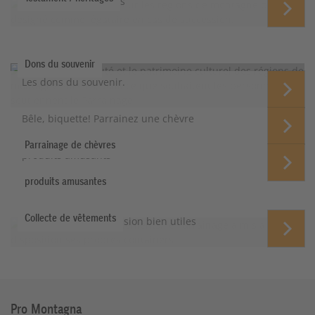
Testament / héritages
Dons du souvenir
Les dons du souvenir.
Bêle, biquette! Parrainez une chèvre
Parrainage de chèvres
produits amusants
produits amusantes
Collecte de vêtements
Des vêtements d'occasion bien utiles
Pro Montagna