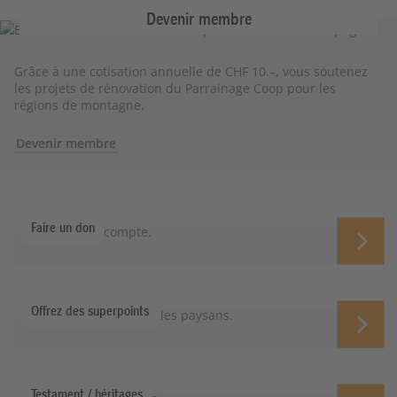
Devenir membre
Grâce à une cotisation annuelle de CHF 10.–, vous soutenez
les projets de rénovation du Parrainage Coop pour les
régions de montagne.
Devenir membre
Faire un don
Chaque don compte.
Offrez des superpoints
Des superpoints pour les paysans.
Testament / héritages