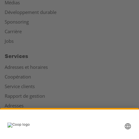
Médias
Développement durable
Sponsoring
Carrière
Jobs
Services
Adresses et horaires
Coopération
Service clients
Rapport de gestion
Adresses
Plus d'infos sur Coop
Supermarché en ligne Coop